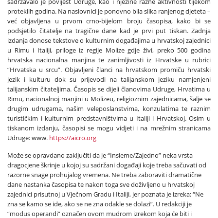
sadržavalo je povijest Udruge, kao i njezine razne aktivnosti tijekom
proteklih godina. Na naslovnici je ponovno bila slika ranjenog djeteta –
već objavljena u prvom crno-bijelom broju časopisa, kako bi se
podsjetilo čitatelje na tragične dane kad je prvi put tiskan. Zadnja
izdanja donose tekstove o kulturnim događajima u hrvatskoj zajednici
u Rimu i Italiji, priloge iz regije Molize gdje živi, preko 500 godina
hrvatska nacionalna manjina te zanimljivosti iz Hrvatske u rubrici
“Hrvatska u srcu”. Objavljeni članci na hrvatskom promiču hrvatski
jezik i kulturu dok su prijevodi na talijanskom jeziku namjenjeni
talijanskim čitateljima. Časopis se dijeli članovima Udruge, Hrvatima u
Rimu, nacionalnoj manjini u Molizeu, religioznim zajednicama, šalje se
drugim udrugama, našim veleposlanstvima, konzulatima te raznim
turističkim i kulturnim predstavništvima u Italiji i Hrvatskoj. Osim u
tiskanom izdanju, časopisi se mogu vidjeti i na mrežnim stranicama
Udruge: www.
https://aicro.org
Može se opravdano zaključiti da je “Insieme/Zajedno” neka vrsta
dragocjene škrinje u kojoj su sadržani događaji koje treba sačuvati od
razorne snage prohujalog vremena. Ne treba zaboraviti dramatične
dane nastanka časopisa te nakon toga sve doživljeno u hrvatskoj
zajednici prisutnoj u Vječnom Gradu i Italiji, jer poznata je izreka: “Ne
zna se kamo se ide, ako se ne zna odakle se dolazi”. U redakciji je
“modus operandi” označen ovom mudrom izrekom koja će biti i