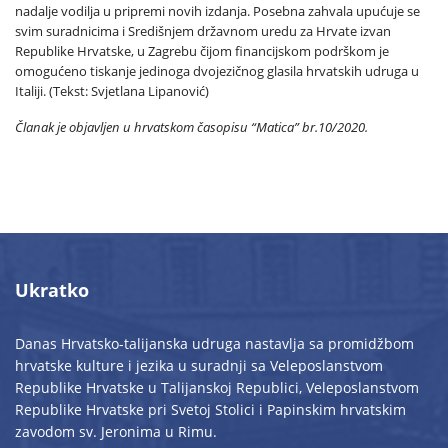
nadalje vodilja u pripremi novih izdanja. Posebna zahvala upućuje se
svim suradnicima i Središnjem državnom uredu za Hrvate izvan
Republike Hrvatske, u Zagrebu čijom financijskom podrškom je
omogućeno tiskanje jedinoga dvojezičnog glasila hrvatskih udruga u
Italiji. (Tekst: Svjetlana Lipanović)
Članak je objavljen u hrvatskom časopisu “Matica” br.10/2020.
Ukratko
Danas Hrvatsko-talijanska udruga nastavlja sa promidžbom
hrvatske kulture i jezika u suradnji sa Veleposlanstvom
Republike Hrvatske u Talijanskoj Republici, Veleposlanstvom
Republike Hrvatske pri Svetoj Stolici i Papinskim hrvatskim
zavodom sv. Jeronima u Rimu.