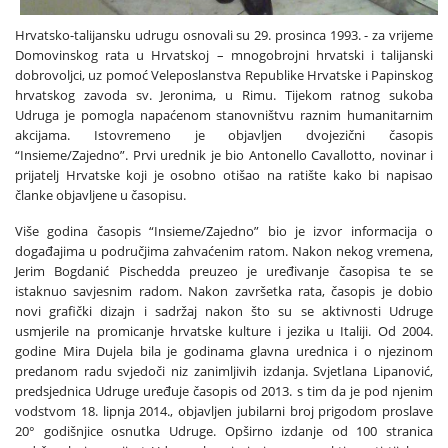
Hrvatsko-talijansku udrugu osnovali su 29. prosinca 1993. - za vrijeme
Domovinskog rata u Hrvatskoj – mnogobrojni hrvatski i talijanski
dobrovoljci, uz pomoć Veleposlanstva Republike Hrvatske i Papinskog
hrvatskog zavoda sv. Jeronima, u Rimu. Tijekom ratnog sukoba
Udruga je pomogla napaćenom stanovništvu raznim humanitarnim
akcijama. Istovremeno je objavljen dvojezični časopis
“Insieme/Zajedno”. Prvi urednik je bio Antonello Cavallotto, novinar i
prijatelj Hrvatske koji je osobno otišao na ratište kako bi napisao
članke objavljene u časopisu.
Više godina časopis “Insieme/Zajedno” bio je izvor informacija o
događajima u područjima zahvaćenim ratom. Nakon nekog vremena,
Jerim Bogdanić Pischedda preuzeo je uređivanje časopisa te se
istaknuo savjesnim radom. Nakon završetka rata, časopis je dobio
novi grafički dizajn i sadržaj nakon što su se aktivnosti Udruge
usmjerile na promicanje hrvatske kulture i jezika u Italiji. Od 2004.
godine Mira Dujela bila je godinama glavna urednica i o njezinom
predanom radu svjedoči niz zanimljivih izdanja. Svjetlana Lipanović,
predsjednica Udruge uređuje časopis od 2013. s tim da je pod njenim
vodstvom 18. lipnja 2014., objavljen jubilarni broj prigodom proslave
20° godišnjice osnutka Udruge. Opširno izdanje od 100 stranica