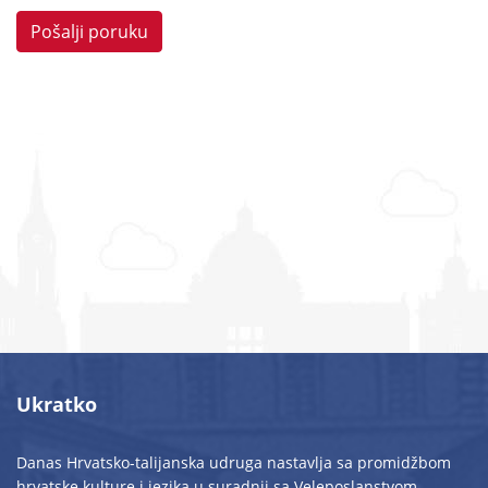
Pošalji poruku
Ukratko
Danas Hrvatsko-talijanska udruga nastavlja sa promidžbom
hrvatske kulture i jezika u suradnji sa Veleposlanstvom