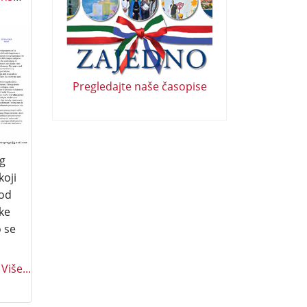
Pregledajte naše časopise
g
koji
 od
ke
o se
Više...