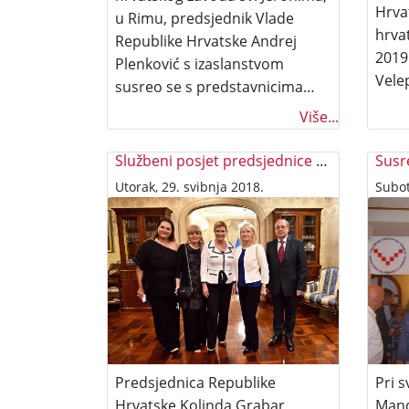
Hrvat
u Rimu, predsjednik Vlade
hrva
Republike Hrvatske Andrej
2019
Plenković s izaslanstvom
Vele
susreo se s predstavnicima…
Više...
Službeni posjet predsjednice Kolinde Grabar Kitarović
Utorak, 29. svibnja 2018.
Subot
Predsjednica Republike
Pri s
Hrvatske Kolinda Grabar
Mand