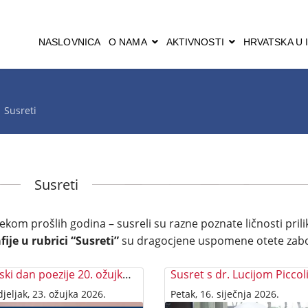
NASLOVNICA
O NAMA
AKTIVNOSTI
HRVATSKA U I
Susreti
Susreti
jekom prošlih godina – susreli su razne poznate ličnosti pril
fije u rubrici “Susreti”
su dragocjene uspomene otete zab
Svjetski dan poezije 20. ožujka 2026.
Susret s dr. Lucijom Piccol
jeljak, 23. ožujka 2026.
Petak, 16. siječnja 2026.