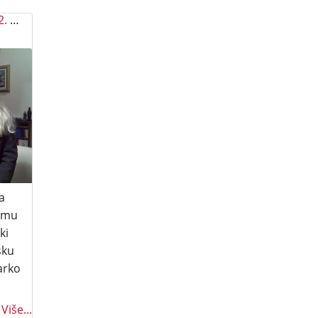
Margareta Krstić, kiparica 2. prosinca 2022. u Rimu
a
Rimu
ki
sku
arko
Više...