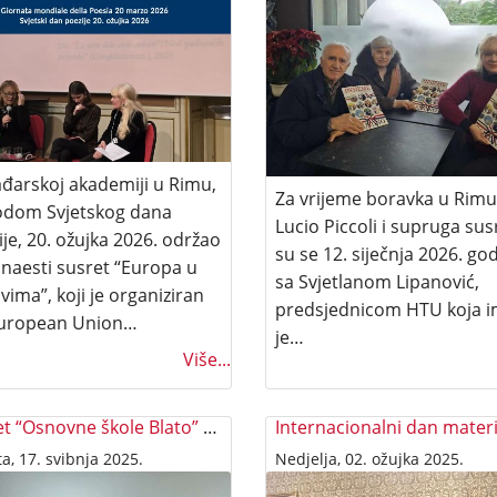
đarskoj akademiji u Rimu,
Za vrijeme boravka u Rimu,
odom Svjetskog dana
Lucio Piccoli i supruga susr
je, 20. ožujka 2026. održao
su se 12. siječnja 2026. go
rinaesti susret “Europa u
sa Svjetlanom Lipanović,
vima”, koji je organiziran
predsjednicom HTU koja 
uropean Union…
je…
Više...
Posjet “Osnovne škole Blato” Rimu
a, 17. svibnja 2025.
Nedjelja, 02. ožujka 2025.