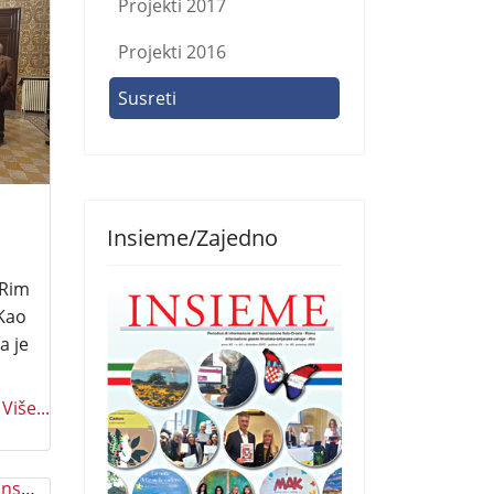
Projekti 2017
Projekti 2016
Susreti
Insieme/Zajedno
 Rim
 Kao
a je
Više...
Internacionalni dan materinskog jezika