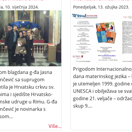
da, 10. siječnja 2024.
Ponedjeljak, 13. ožujka 2023.
Prigodom Internacionalno
kom blagdana g-đa Jasna
dana materinskog jezika – 
inčević sa suprugom
je utemeljen 1999. godine
tila je Hrvatsku crkvu sv.
UNESCA i obilježava se sva
nima i sjedište Hrvatsko-
godine 21. veljače – održa
janske udruge u Rimu. G-đa
skup 9.…
nčević je novinarka s
esom…
Više...