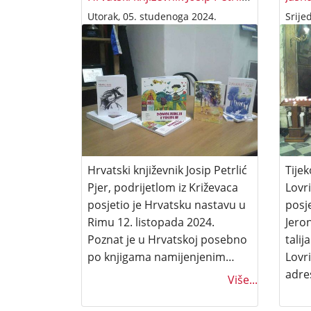
Utorak, 05. studenoga 2024.
Srije
Hrvatski književnik Josip Petrlić
Tije
Pjer, podrijetlom iz Križevaca
Lovr
posjetio je Hrvatsku nastavu u
posje
Rimu 12. listopada 2024.
Jero
Poznat je u Hrvatskoj posebno
tali
po knjigama namijenjenim…
Lovri
adr
Više...