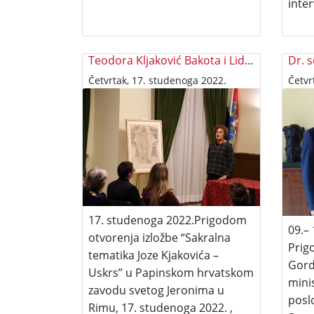
inte
Teodora Kljaković Bakota i Lidija Fištrek u Vječnom Gradu
Četvrtak, 17. studenoga 2022.
Četvr
17. studenoga 2022.Prigodom
09.–
otvorenja izložbe “Sakralna
Prig
tematika Joze Kjakovića –
Gord
Uskrs” u Papinskom hrvatskom
mini
zavodu svetog Jeronima u
posl
Rimu, 17. studenoga 2022. ,