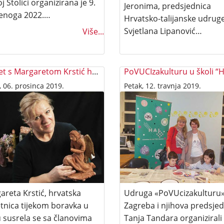
j Stolici organizirana je 9.
Jeronima, predsjednica
enoga 2022.…
Hrvatsko-talijanske udrug
Svjetlana Lipanović…
Više...
Susret s Margaretom Krstić hrvatskom umjetnicom
, 06. prosinca 2019.
Petak, 12. travnja 2019.
areta Krstić, hrvatska
Udruga «PoVUcizakulturu»
tnica tijekom boravka u
Zagreba i njihova predsje
 susrela se sa članovima
Tanja Tandara organizirali