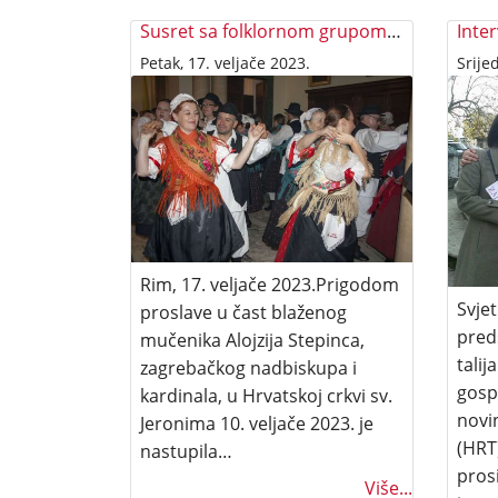
Susret sa folklornom grupom KUD Mihovljan
Petak, 17. veljače 2023.
Srije
Rim, 17. veljače 2023.Prigodom
Svjet
proslave u čast blaženog
pred
mučenika Alojzija Stepinca,
talij
zagrebačkog nadbiskupa i
gosp
kardinala, u Hrvatskoj crkvi sv.
novin
Jeronima 10. veljače 2023. je
(HRT)
nastupila…
pros
Više...