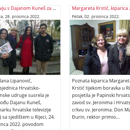
Intervju s Dajanom Kuneš za HRT
da, 28. prosinca 2022.
Petak, 02. prosinca 2022.
lana Lipanović,
Poznata kiparica Margaret
sjednica Hrvatsko-
Krstić tijekom boravka u 
anske udruge susrela je
posjetila je Papinski hrvats
ođu Dajanu Kuneš,
zavod sv. Jeronima i Hrvat
arku hrvatske televizije
crkvu sv. Jeronima. Don M
 sa sjedištem u Rijeci, 24.
Đurin, rektor primio…
inca 2022. povodom