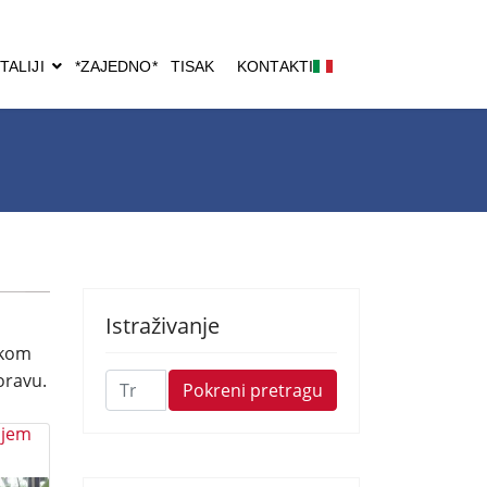
TALIJI
*ZAJEDNO*
TISAK
KONTAKTI
Istraživanje
ikom
oravu.
Traži
Pokreni pretragu
...
ijem