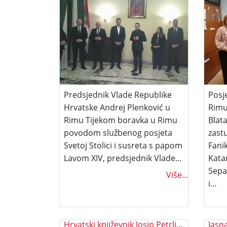
Predsjednik Vlade Republike
Posj
Hrvatske Andrej Plenković u
Rimu
Rimu Tijekom boravka u Rimu
Blat
povodom službenog posjeta
zastu
Svetoj Stolici i susreta s papom
Fani
Lavom XIV, predsjednik Vlade…
Kata
Sepa
Više...
i…
Hrvatski književnik Josip Petrlić Pjer
Jasn