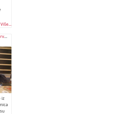
e
Više...
PoVUCIzakulturu u školi “Hrvatska nastava”
 iz
dnica
 su