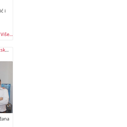
ć i
Više...
Generalna skupština Hrvatsko-talijanske udruge
ržana