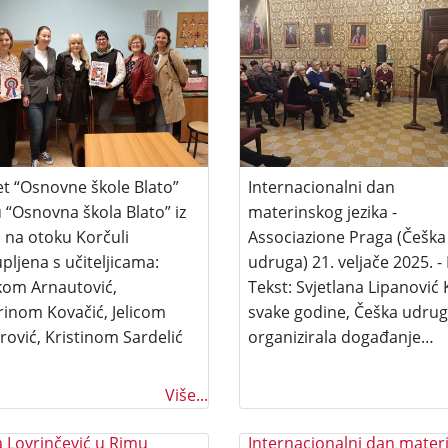
et “Osnovne škole Blato”
Internacionalni dan
 “Osnovna škola Blato” iz
materinskog jezika -
a na otoku Korčuli
Associazione Praga (Češka
pljena s učiteljicama:
udruga) 21. veljače 2025. -
kom Arnautović,
Tekst: Svjetlana Lipanović
rinom Kovačić, Jelicom
svake godine, Češka udrug
rović, Kristinom Sardelić
organizirala događanje…
Više...
a Lovrinčević u Rimu