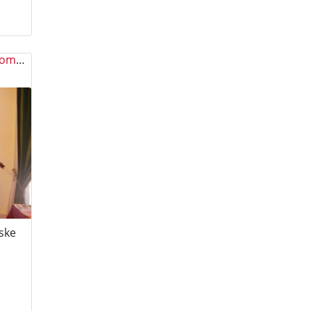
Susret sa gospođom Marijom Pušić i gospođom Nadom Pupačić
ske