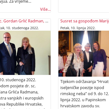
rvjua. Za vrijeme…
Više...
Dr. sc. Gordan Grlić Radman, ministar vanjskih i europskih poslova Republike Hrvatske u Rimu
tak, 10. studenoga 2022.
Petak, 10. lipnja 2022.
 10. studenoga 2022.
Tijekom održavanja “Hrvat
odom posjete dr. sc.
iseljeničke poezije ispod
ana Grlića Radmana,
rimskog neba” od 9. do 12.
stra vanjskih i europskih
lipnja 2022. u Papinskom
ova Republike Hrvatske,
hrvatskom zavodu sv.