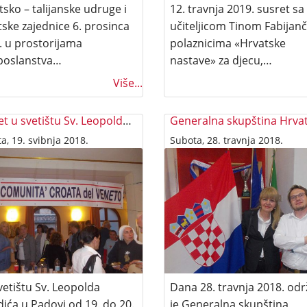
sko – talijanske udruge i
12. travnja 2019. susret sa
tske zajednice 6. prosinca
učiteljicom Tinom Fabijanči
. u prostorijama
polaznicima «Hrvatske
poslanstva…
nastave» za djecu,…
Više...
Susret u svetištu Sv. Leopolda Mandića
a, 19. svibnja 2018.
Subota, 28. travnja 2018.
vetištu Sv. Leopolda
Dana 28. travnja 2018. od
ića u Padovi od 19. do 20.
je Generalna skupština