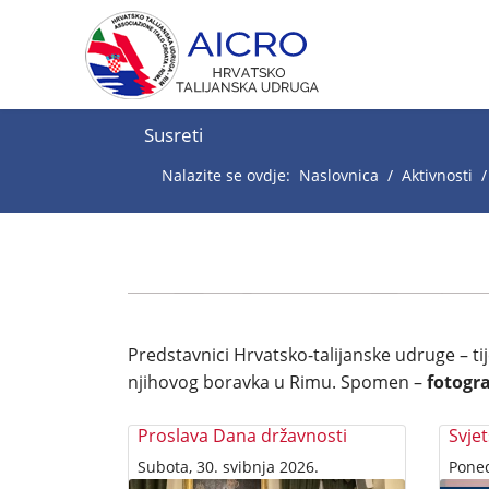
Susreti
Nalazite se ovdje:
Naslovnica
Aktivnosti
Predstavnici Hrvatsko-talijanske udruge – ti
njihovog boravka u Rimu. Spomen –
fotogra
Proslava Dana državnosti
Subota, 30. svibnja 2026.
Poned