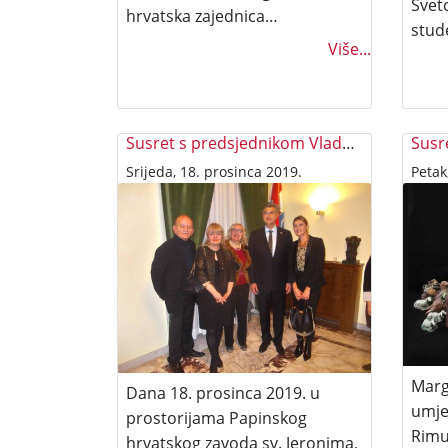
Sveto
hrvatska zajednica…
stud
Više...
Susret s predsjednikom Vlade RH Andrejem Plenkovićem
Srijeda, 18. prosinca 2019.
Petak
Marg
Dana 18. prosinca 2019. u
umje
prostorijama Papinskog
Rimu
hrvatskog zavoda sv. Jeronima,