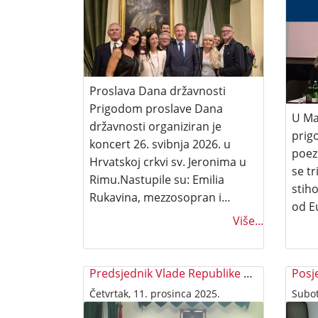
Proslava Dana državnosti
Prigodom proslave Dana
U Ma
državnosti organiziran je
prig
koncert 26. svibnja 2026. u
poezi
Hrvatskoj crkvi sv. Jeronima u
se t
Rimu.Nastupile su: Emilia
stiho
Rukavina, mezzosopran i…
od E
Više...
Predsjednik Vlade Republike Hrvatske Andrej Plenković u Rimu
Četvrtak, 11. prosinca 2025.
Subot