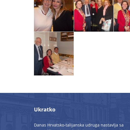
Ukratko
Danas Hrvatsko-talijanska udruga nastavlja sa