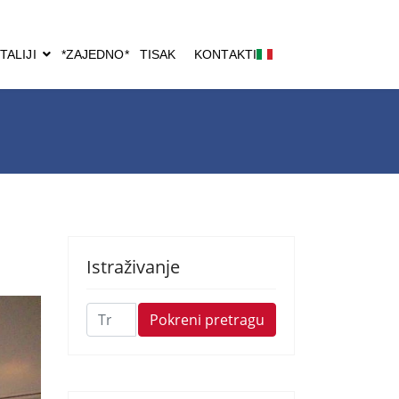
TALIJI
*ZAJEDNO*
TISAK
KONTAKTI
Istraživanje
Traži
Pokreni pretragu
...