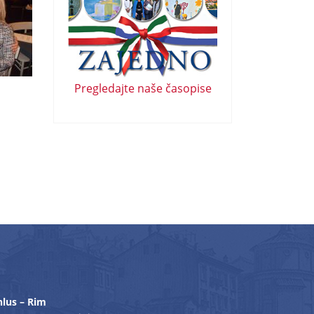
Pregledajte naše časopise
nlus – Rim