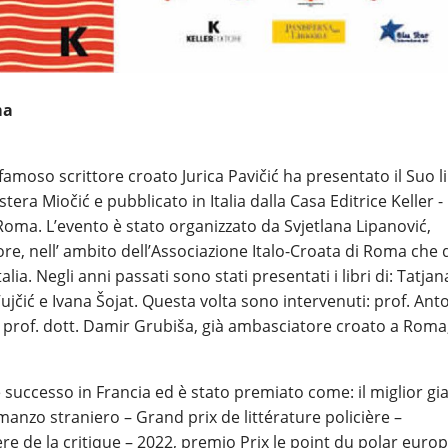
ma
 famoso scrittore croato Jurica Pavičić ha presentato il Suo l
ra Miočić e pubblicato in Italia dalla Casa Editrice Keller - 
Roma. L’evento è stato organizzato da Svjetlana Lipanović,
ore, nell’ ambito dell’Associazione Italo-Croata di Roma che 
alia. Negli anni passati sono stati presentati i libri di: Tatjan
čić e Ivana Šojat. Questa volta sono intervenuti: prof. Ant
, prof. dott. Damir Grubiša, già ambasciatore croato a Roma,
 successo in Francia ed è stato premiato come: il miglior gia
manzo straniero – Grand prix de littérature policière –
e de la critique – 2022, premio Prix le point du polar euro