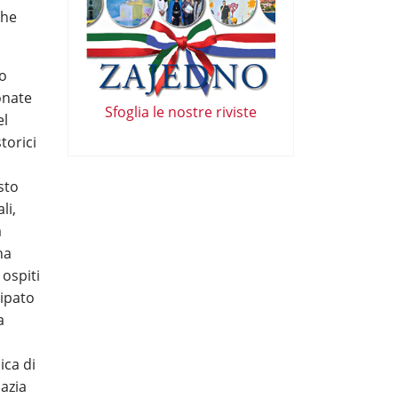
che
lo
onate
Sfoglia le nostre riviste
el
torici
sto
li,
a
ha
 ospiti
cipato
a
ica di
oazia