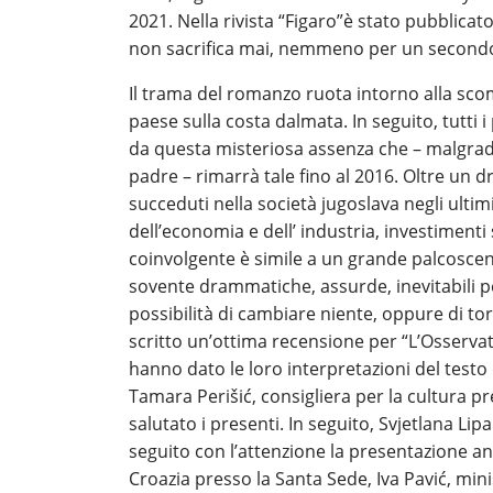
2021. Nella rivista “Figaro”è stato pubblica
non sacrifica mai, nemmeno per un secondo,
Il trama del romanzo ruota intorno alla scom
paese sulla costa dalmata. In seguito, tutti
da questa misteriosa assenza che – malgrado 
padre – rimarrà tale fino al 2016. Oltre un 
succeduti nella società jugoslava negli ulti
dell’economia e dell’ industria, investimenti 
coinvolgente è simile a un grande palcoscen
sovente drammatiche, assurde, inevitabili pe
possibilità di cambiare niente, oppure di tor
scritto un’ottima recensione per “L’Osservato
hanno dato le loro interpretazioni del test
Tamara Perišić, consigliera per la cultura pr
salutato i presenti. In seguito, Svjetlana L
seguito con l’attenzione la presentazione an
Croazia presso la Santa Sede, Iva Pavić, min