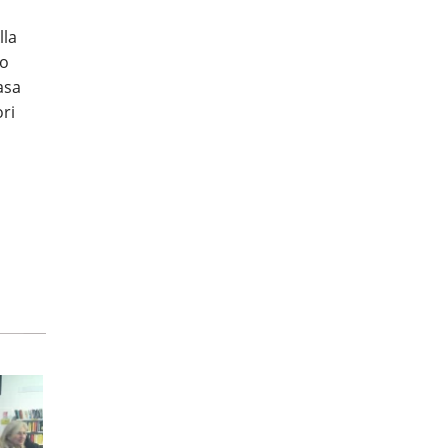
lla
mo
asa
ori