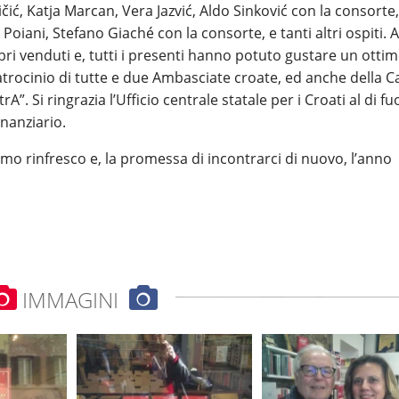
vičić, Katja Marcan, Vera Jazvić, Aldo Sinković con la consorte,
oiani, Stefano Giaché con la consorte, e tanti altri ospiti. A
 libri venduti e, tutti i presenti hanno potuto gustare un otti
atrocinio di tutte e due Ambasciate croate, ed anche della C
rA”. Si ringrazia l’Ufficio centrale statale per i Croati al di fu
inanziario.
imo rinfresco e, la promessa di incontrarci di nuovo, l’anno
IMMAGINI