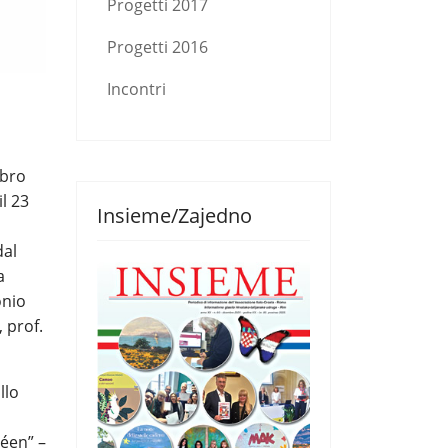
Progetti 2017
Progetti 2016
Incontri
ibro
il 23
Insieme/Zajedno
dal
a
onio
 prof.
llo
péen” –