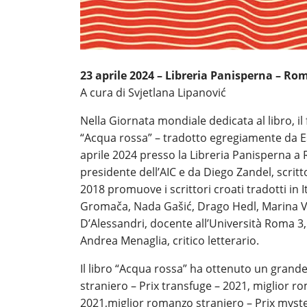
23 aprile 2024 – Libreria Panisperna – Ro
A cura di Svjetlana Lipanović
Nella Giornata mondiale dedicata al libro, il
“Acqua rossa” – tradotto egregiamente da Este
aprile 2024 presso la Libreria Panisperna a 
presidente dell’AIC e da Diego Zandel, scritt
2018 promuove i scrittori croati tradotti in It
Gromača, Nada Gašić, Drago Hedl, Marina Vuj
D’Alessandri, docente all’Università Roma 3
Andrea Menaglia, critico letterario.
Il libro “Acqua rossa” ha ottenuto un grande
straniero – Prix transfuge – 2021, miglior ro
2021,miglior romanzo straniero – Prix myster