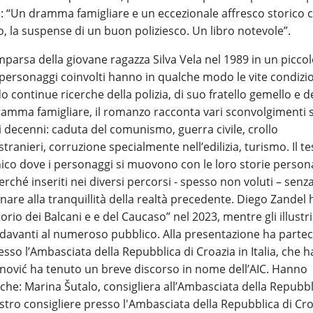
to: “Un dramma famigliare e un eccezionale affresco storico 
 la suspense di un buon poliziesco. Un libro notevole”.
parsa della giovane ragazza Silva Vela nel 1989 in un picco
 i personaggi coinvolti hanno in qualche modo le vite condizi
continue ricerche della polizia, di suo fratello gemello e d
dramma famigliare, il romanzo racconta vari sconvolgimenti s
mi decenni: caduta del comunismo, guerra civile, crollo
stranieri, corruzione specialmente nell’edilizia, turismo. Il te
ico dove i personaggi si muovono con le loro storie persona
rché inseriti nei diversi percorsi - spesso non voluti – senz
nare alla tranquillità della realtà precedente. Diego Zandel 
rio dei Balcani e e del Caucaso” nel 2023, mentre gli illustri
o davanti al numeroso pubblico. Alla presentazione ha parte
esso l’Ambasciata della Repubblica di Croazia in Italia, che h
ipanović ha tenuto un breve discorso in nome dell’AIC. Hanno
che: Marina Šutalo, consigliera all’Ambasciata della Repubbl
istro consigliere presso l'Ambasciata della Repubblica di Cr