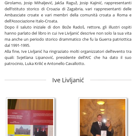
Girolamo, Josip Mihaljević, Jakša Raguž, Josip Kajinić, rappresentanti
dell’Istituto storico di Croazia di Zagabria, vari rappresentanti delle
Ambasciate croate e vari membri della comunità croata a Roma e
dell’Associazione Italo-Croata.
Dopo il saluto iniziale di don Bože Radoš, rettore, gli illustri ospiti
hanno parlato del libro in cui Ive Livljanić descrive non solo la sua vita
ma anche un periodo storico drammatico che fu la Guerra patriottica
dal 1991-1995.
Alla fine, Ive Livljanić ha ringraziato molti organizzatori dell’evento tra
quali: Svjetlana Lipanović, presidente dell’AIC che ha dato il suo
patrocinio, Luka Krilić e Antonello Cavallotto.
Ive Livljanić