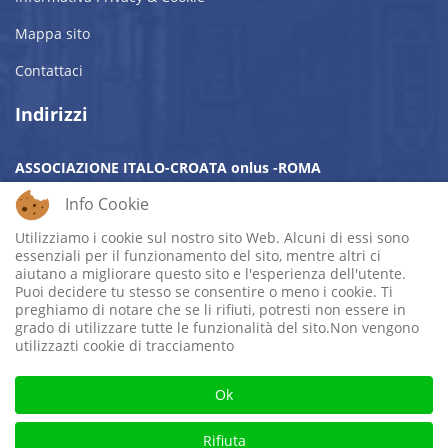
Mappa sito
Contattaci
Indirizzi
ASSOCIAZIONE ITALO-CROATA onlus -ROMA
SEDE LEGALE:
Via Sommacampagna, 9 c/o Latini - 00185 Roma
Info Cookie
SEDE OPERATIVA:
Sala San Girolamo - Piazza Augusto
Imperatore, 3 - 00186 Roma
Utilizziamo i cookie sul nostro sito Web. Alcuni di essi sono
essenziali per il funzionamento del sito, mentre altri ci
aiutano a migliorare questo sito e l'esperienza dell'utente.
Mobile:
Cell. +39 320 4877909
Puoi decidere tu stesso se consentire o meno i cookie. Ti
Email:
info@aicro.org
preghiamo di notare che se li rifiuti, potresti non essere in
grado di utilizzare tutte le funzionalità del sito.Non vengono
utilizzazti cookie di tracciamento
Ok
© 2026 Assocazione Italo-Croata - Roma. Cod. Fiscale:
96249040583 - All Rights Reserved.
Rifiuta
Sviluppo e Design
Web65 - Web Design Agency