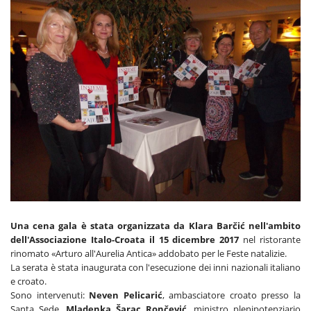
Una cena gala è stata organizzata da Klara Barčić nell'ambito
dell'Associazione Italo-Croata il 15 dicembre 2017
nel ristorante
rinomato «Arturo all'Aurelia Antica» addobato per le Feste natalizie.
La serata è stata inaugurata con l'esecuzione dei inni nazionali italiano
e croato.
Sono intervenuti:
Neven Pelicarić
, ambasciatore croato presso la
Santa Sede,
Mladenka Šarac Rončević
, ministro plenipotenziario