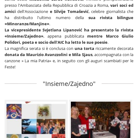
presso l'Ambasciata della Repubblica di Croazia a Roma,
vari soci ed
amici
dell'Associazione
e
Silvije Tomašević
, celebre giornalista che
ha distribuito l'ultimo numero della
sua rivista bilingue
«Minoranze/Manjine»
.
La vicepresidente Svjetlana Lipanović ha presentato la rivista
«Insieme/Zajedno»
, appena pubblicata
mentre Marco Giulio
Polidori, poeta e socio dell'AIC ha letto le sue poesie
.
La magnifica serata si è conclusa con
una torta
riccamente decorata
donata da Maurizio Avanzzolini e Mila Sjaus
, accompagnata con la
canzone » La mia Patria» e, in seguito con gli auguri scambiati per le
Feste!
"Insieme/Zajedno"